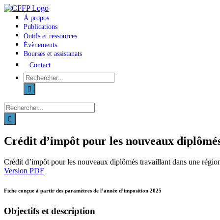
Skip
to
À propos
content
Publications
Outils et ressources
Évènements
Bourses et assistanats
Contact
Recherche
sur
le
site
Recherche
:
sur
le
site
Crédit d’impôt pour les nouveaux diplômés 
:
Crédit d’impôt pour les nouveaux diplômés travaillant dans une régio
Version PDF
Fiche conçue à partir des paramètres de l’année d’imposition
2025
Objectifs et description