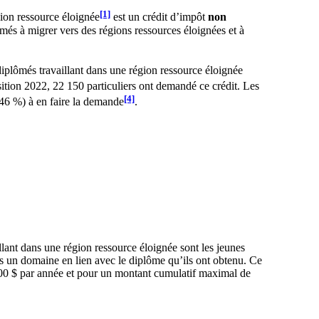
[1]
ion ressource éloignée
est un crédit d’impôt
non
ômés à migrer vers des régions ressources éloignées et à
iplômés travaillant dans une région ressource éloignée
ition 2022, 22 150 particuliers ont demandé ce crédit. Les
[4]
46 %) à en faire la demande
.
lant dans une région ressource éloignée sont les jeunes
ns un domaine en lien avec le diplôme qu’ils ont obtenu. Ce
000 $ par année et pour un montant cumulatif maximal de