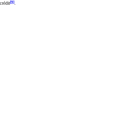
[9]
crédit
.