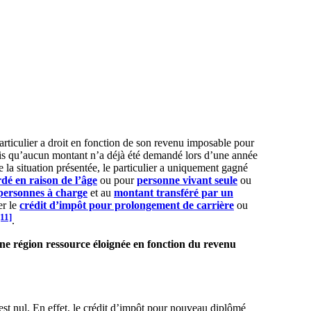
articulier a droit en fonction de son revenu imposable pour
quis qu’aucun montant n’a déjà été demandé lors d’une année
e la situation présentée, le particulier a uniquement gagné
dé en raison de l’âge
ou pour
personne vivant seule
ou
personnes à charge
et au
montant transféré par un
er le
crédit d’impôt pour prolongement de carrière
ou
[11]
.
ne région ressource éloignée en fonction du revenu
st nul. En effet, le crédit d’impôt pour nouveau diplômé