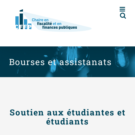
Skip
to
content
Bourses et assistanats
Soutien aux étudiantes et
étudiants