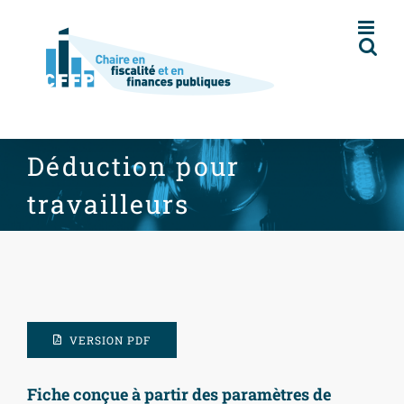
Skip
to
content
Déduction pour
travailleurs
VERSION PDF
Fiche conçue à partir des paramètres de