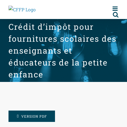
Skip
to
content
Crédit d’impôt pour
fournitures scolaires des
enseignants et
éducateurs de la petite
enfance
VERSION PDF