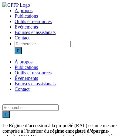
Skip
to
À propos
content
Publications
Outils et ressources
Évènements
Bourses et assistanats
Contact
Recherche
sur
le
site
À propos
:
Publications
Outils et ressources
Évènements
Bourses et assistanats
Contact
Recherche
sur
le
site
Le Régime d’accession à la propriété (RAP) est une mesure
:
comprise à l’intérieur du
régime enregistré d’épargne-