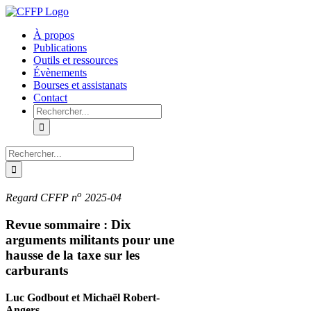
Skip
to
À propos
content
Publications
Outils et ressources
Évènements
Bourses et assistanats
Contact
Recherche
sur
le
site
Recherche
:
sur
le
site
o
Regard CFFP n
2025-04
:
Revue sommaire : Dix
arguments militants pour une
hausse de la taxe sur les
carburants
Luc Godbout et Michaël Robert-
Angers