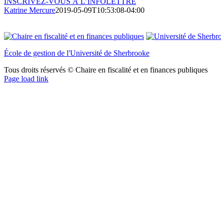
INSCRIVEZ-VOUS À L’INFOLETTRE
Katrine Mercure
2019-05-09T10:53:08-04:00
École de gestion de l'Université de Sherbrooke
Tous droits réservés © Chaire en fiscalité et en finances publiques
YouTube
Page load link
Aller
en
haut
de
la
page