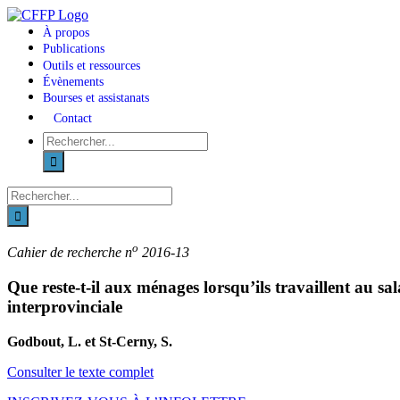
Skip
to
À propos
content
Publications
Outils et ressources
Évènements
Bourses et assistanats
Contact
Recherche
sur
le
site
Recherche
:
sur
le
site
o
Cahier de recherche n
2016-13
:
Que reste-t-il aux ménages lorsqu’ils travaillent au
interprovinciale
Godbout, L. et St-Cerny, S.
Consulter le texte complet