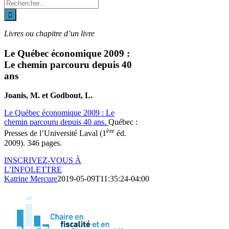
Recherche
sur
le
site
Livres ou chapitre d’un livre
:
Le Québec économique 2009 :
Le chemin parcouru depuis 40
ans
Joanis, M. et Godbout, L.
Le Québec économique 2009 : Le
chemin parcouru depuis 40 ans.
Québec :
ère
Presses de l’Université Laval (1
éd.
2009). 346 pages.
INSCRIVEZ-VOUS À
L’INFOLETTRE
Katrine Mercure
2019-05-09T11:35:24-04:00