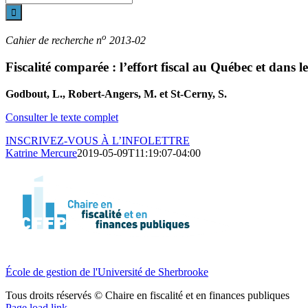
sur
le
site
o
Cahier de recherche n
2013-02
:
Fiscalité comparée : l’effort fiscal au Québec et dans 
Godbout, L., Robert-Angers, M. et St-Cerny, S.
Consulter le texte complet
INSCRIVEZ-VOUS À L’INFOLETTRE
Katrine Mercure
2019-05-09T11:19:07-04:00
École de gestion de l'Université de Sherbrooke
Tous droits réservés © Chaire en fiscalité et en finances publiques
YouTube
Page load link