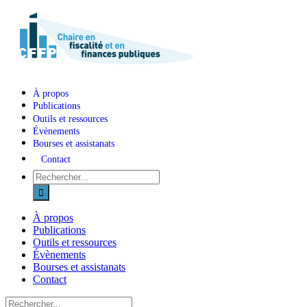
Skip
to
content
À propos
Publications
Outils et ressources
Évènements
Bourses et assistanats
Contact
Recherche
sur
le
site
À propos
:
Publications
Outils et ressources
Évènements
Bourses et assistanats
Contact
Recherche