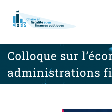
Skip
to
content
Colloque sur l’éc
administrations f