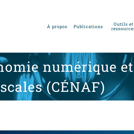
Outils et
À propos
Publications
ressource
onomie numérique et
iscales (CÉNAF)