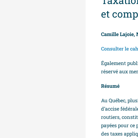
Taxatio
et comp
Camille Lajoie,
Consulter le ca
Également publ
réservé aux me
Résumé
Au Québec, plus
d’accise fédéral
routiers, consti
payées pour ce p
des taxes appli