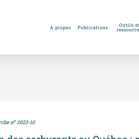
Outils e
À propos
Publications
ressourc
o
rche n
2023-10