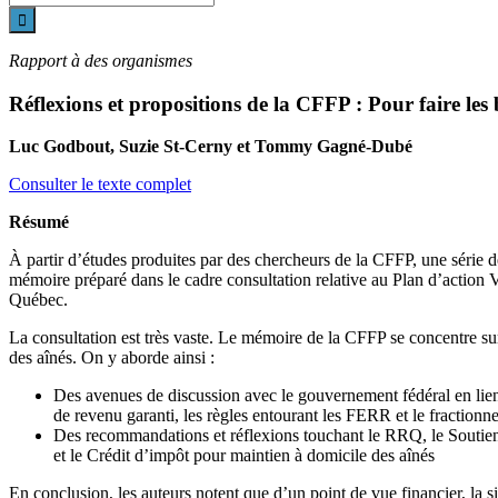
sur
le
site
Rapport à des organismes
:
Réflexions et propositions de la CFFP : Pour faire les 
Luc Godbout, Suzie St-Cerny et Tommy Gagné-Dubé
Consulter le texte complet
Résumé
À partir d’études produites par des chercheurs de la CFFP, une série d
mémoire préparé dans le cadre consultation relative au Plan d’action
Québec.
La consultation est très vaste. Le mémoire de la CFFP se concentre sur
des aînés. On y aborde ainsi :
Des avenues de discussion avec le gouvernement fédéral en lien 
de revenu garanti, les règles entourant les FERR et le fraction
Des recommandations et réflexions touchant le RRQ, le Soutien 
et le Crédit d’impôt pour maintien à domicile des aînés
En conclusion, les auteurs notent que d’un point de vue financier, la s