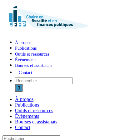
Skip
to
content
À propos
Publications
Outils et ressources
Évènements
Bourses et assistanats
Contact
Recherche
sur
le
site
À propos
:
Publications
Outils et ressources
Évènements
Bourses et assistanats
Contact
Recherche