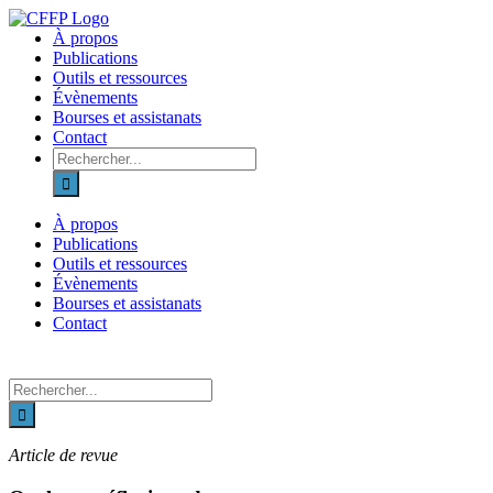
Skip
to
À propos
content
Publications
Outils et ressources
Évènements
Bourses et assistanats
Contact
Recherche
sur
le
site
À propos
:
Publications
Outils et ressources
Évènements
Bourses et assistanats
Contact
Recherche
sur
le
site
Article de revue
: