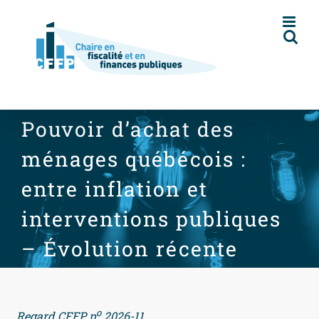
Skip
to
content
Pouvoir d’achat des
ménages québécois :
entre inflation et
interventions publiques
– Évolution récente
o
Regard CFFP n
2026-11