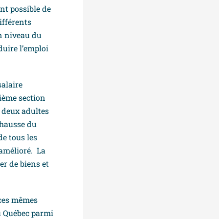
ent possible de
ifférents
on niveau du
uire l’emploi
salaire
ième section
 deux adultes
 hausse du
e tous les
 amélioré. La
r de biens et
e ces mêmes
du Québec parmi