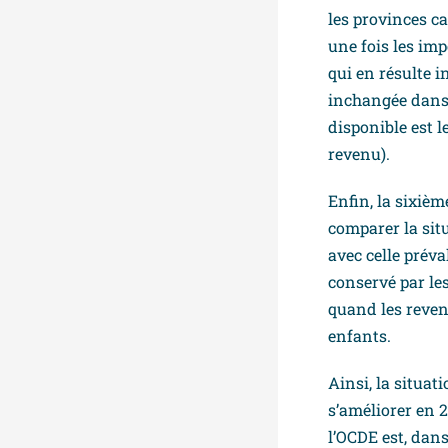
les provinces c
une fois les imp
qui en résulte i
inchangée dans 
disponible est l
revenu).
Enfin, la sixiè
comparer la sit
avec celle prév
conservé par le
quand les revenu
enfants.
Ainsi, la situa
s’améliorer en 
l’OCDE est, dan