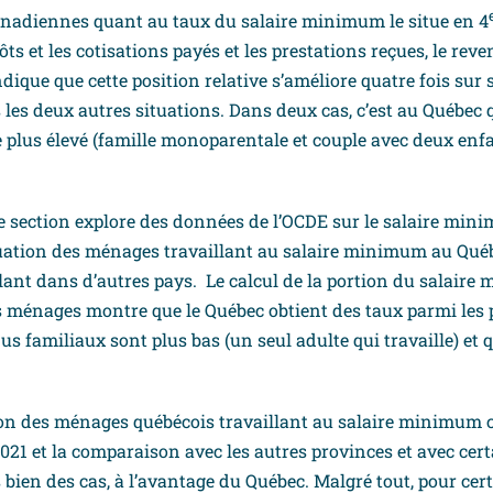
anadiennes quant au taux du salaire minimum le situe en 4
ôts et les cotisations payés et les prestations reçues, le rev
ndique que cette position relative s’améliore quatre fois sur s
les deux autres situations. Dans deux cas, c’est au Québec 
e plus élevé (famille monoparentale et couple avec deux enf
me section explore des données de l’OCDE sur le salaire mi
uation des ménages travaillant au salaire minimum au Qué
alant dans d’autres pays. Le calcul de la portion du salair
s ménages montre que le Québec obtient des taux parmi les 
s familiaux sont plus bas (un seul adulte qui travaille) et q
tion des ménages québécois travaillant au salaire minimum 
2021 et la comparaison avec les autres provinces et avec cer
s bien des cas, à l’avantage du Québec. Malgré tout, pour ce