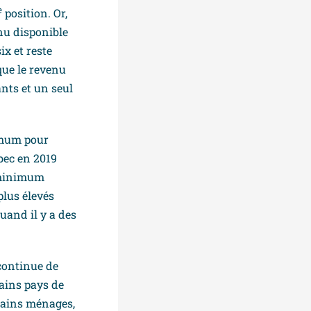
e
position. Or,
enu disponible
ix et reste
que le revenu
ants et un seul
nimum pour
bec en 2019
e minimum
plus élevés
uand il y a des
continue de
tains pays de
rtains ménages,