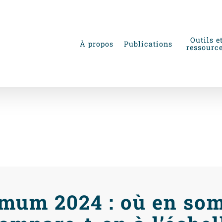
Outils e
À propos
Publications
ressourc
 Salaire minimum 2
omment se compare-
imum 2024 : où en so